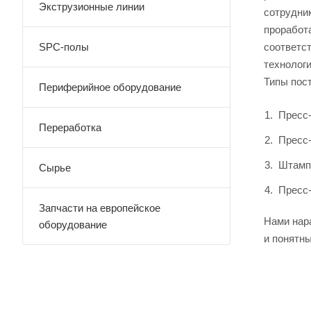
Экструзионные линии
сотрудник
проработ
SPC-полы
соответс
технолог
Типы пос
Периферийное оборудование
Пресс
Переработка
Пресс-
Штампы
Сырье
Пресс
Запчасти на европейское
Нами нар
оборудование
и понятн